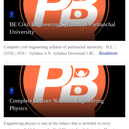
5
BE Civil Engineering Syllabus of Purbanchal
University
Complete civil engineering syllabus of purbanchal university . B.E. |
Readmore
CIVIL | POU - Syllabus S.N. Syllabus Download 1 BC...
6
Complete Lecture Notes on Engineering
Physics
Engineering physics is one of the subject that is included in every
engineering field that may be Civil,Electrical and electronics.Here is ...
Readmore